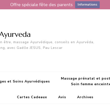
Offre spéciale fête des parents
Informations
 Ayurveda
en être, massage Ayurvédique, conseils en Ayurvéda,
ing, avec Gaëlle JESUS, Pau Lescar
Massage prénatal et pos
ges et Soins Ayurvédiques
Soin femme enceint
Cartes Cadeaux
Avis
Archives