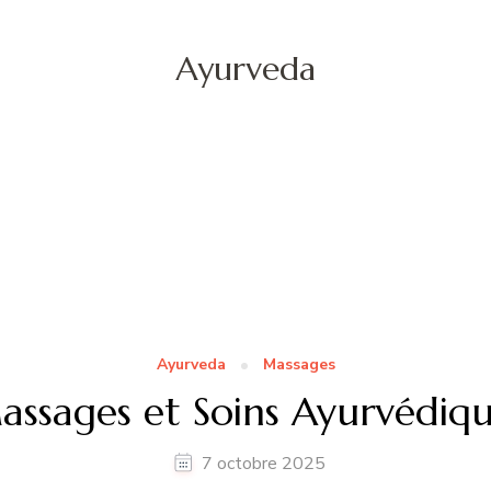
Ayurveda
Ayurveda
Massages
ssages et Soins Ayurvédiq
7 octobre 2025