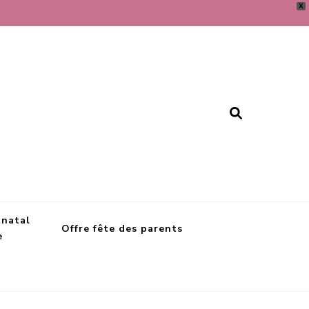
X
tnatal
Offre fête des parents
e