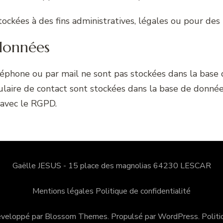
ckées à des fins administratives, légales ou pour des r
données
léphone ou par mail ne sont pas stockées dans la base 
mulaire de contact sont stockées dans la base de donnée
 avec le RGPD.
Gaëlle JESUS - 15 place des magnolias 64230 LESCAR
Mentions légales
Politique de confidentialité
éveloppé par
Blossom Themes
. Propulsé par
WordPress
.
Politi