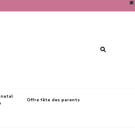
X
tnatal
Offre fête des parents
e