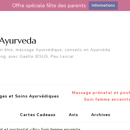
Offre spéciale fête des parents
Informations
 Ayurveda
en être, massage Ayurvédique, conseils en Ayurvéda,
ing, avec Gaëlle JESUS, Pau Lescar
Massage prénatal et pos
ges et Soins Ayurvédiques
Soin femme enceint
Cartes Cadeaux
Avis
Archives
l et postnatal </br> Soin femme enceinte