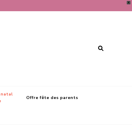
X
tnatal
Offre fête des parents
e