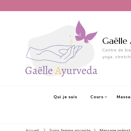
Gaëlle
Centre de bi
yoga, stretch
Qui je suis
Cours
Massa
Massage prénata
Accueil
Soins femme enceinte