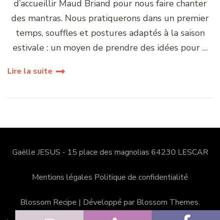
d’accueillir Maud Briand pour nous faire chanter
des mantras. Nous pratiquerons dans un premier
temps, souffles et postures adaptés à la saison
estivale : un moyen de prendre des idées pour …
Lire la suite
Gaëlle JESUS - 15 place des magnolias 64230 LESCAR
Mentions légales
Politique de confidentialité
Blossom Recipe | Développé par
Blossom Themes
.
Propulsé par
WordPress
.
Politique de confidentialité