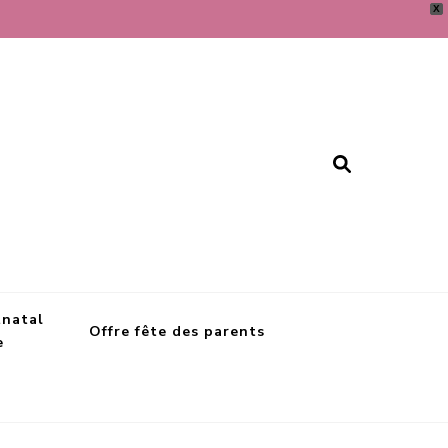
X
tnatal
Offre fête des parents
e