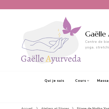
Gaëlle
Centre de bi
yoga, stretch
Qui je suis
Cours
Massa
Stage de Natha Yog
Accueil
Ateliers et Stages