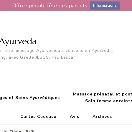
Offre spéciale fête des parents
Informations
 Ayurveda
en être, massage Ayurvédique, conseils en Ayurvéda,
ing, avec Gaëlle JESUS, Pau Lescar
Massage prénatal et pos
ges et Soins Ayurvédiques
Soin femme enceint
Cartes Cadeaux
Avis
Archives
a le 22 Mars 2026