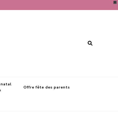
X
tnatal
Offre fête des parents
e